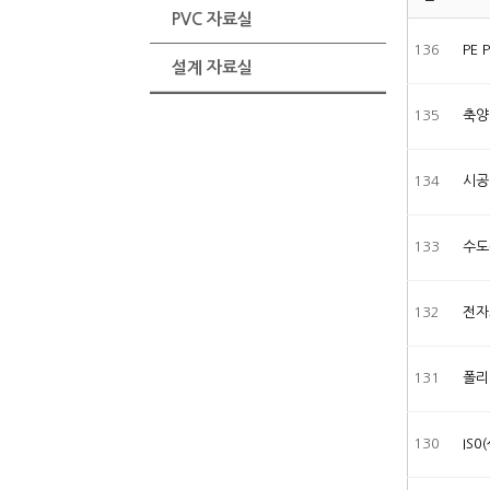
PVC 자료실
136
PE
설계 자료실
135
축양
134
시공
133
수도
132
전자
131
폴리
130
IS