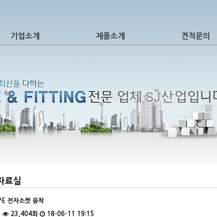
기업소개
제품소개
견적문의
E 자료실
IPE 전자소켓 융착
건
23,404회
18-06-11 19:15