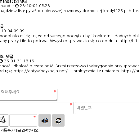
 Amanda님의 댓글
Amand…
25-10-01 08:25
znajdziesz listę pytań do pierwszej rozmowy doradczej kredyt123.pl
https
댓글
-10-04 09:09
podobało mi się to, że od samego początku byli konkretni – żadnych obie
etapy pracy i ile to potrwa. Wszystko sprawdziło się co do dnia.
http://b
a님의 댓글
26-01-31 13:15
nność i dbałość o rzetelność. Brzmi rzeczowo i wiarygodnie przy sprawa
od ręką
https://antywindykacja.net/
— praktycznie i z umiarem.
https://
자를 순서대로 입력하세요.