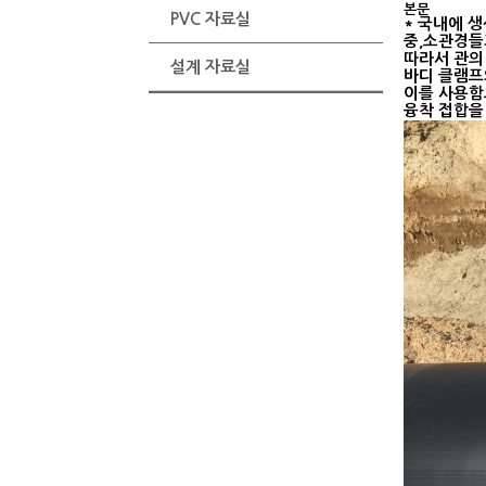
본문
PVC 자료실
* 국내에 생
중,소관경들
따라서 관의
설계 자료실
바디 클램프
이를 사용함
융착 접합을 