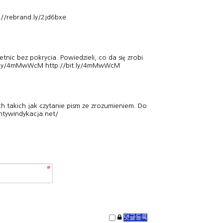
://rebrand.ly/2jd6bxe
tnic bez pokrycia. Powiedzieli, co da się zrobi
it.ly/4mMwWcM
http://bit.ly/4mMwWcM
ch takich jak czytanie pism ze zrozumieniem. Do
antywindykacja.net/